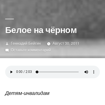
Белое на чёрном
Написано
Геннадий Бейгин
Август 30, 2011
автором
к
Оставьте комментарий
Белое
на
чёрном
Детям-инвалидам