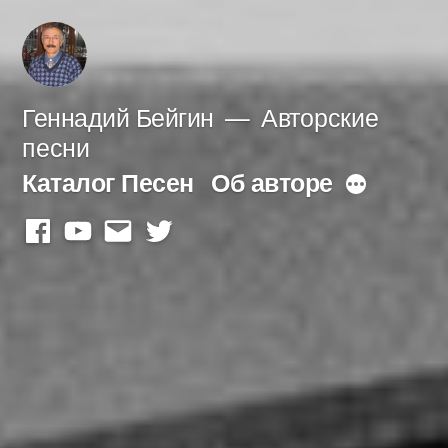
Перейти
к
содержимому
Геннадий Бейгин
Авторские
песни
Каталог Песен
Об авторе
Больше
facebook
youtube
mail
twitter