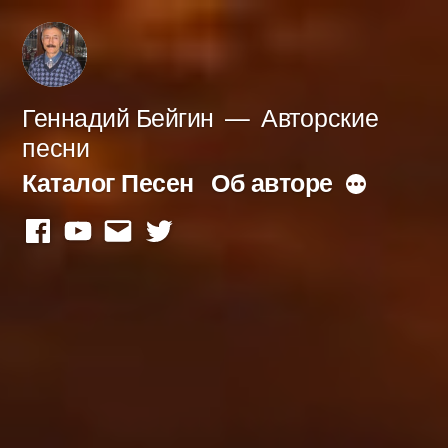
Перейти
к
содержимому
Геннадий Бейгин
Авторские
песни
Каталог Песен
Об авторе
Больше
facebook
youtube
mail
twitter