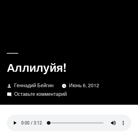
Аллилуйя!
Написано
Геннадий Бейгин
Июнь 6, 2012
автором
к
Оставьте комментарий
Аллилуйя!