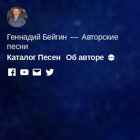
Перейти
к
содержимому
Геннадий Бейгин
Авторские
песни
Каталог Песен
Об авторе
Больше
facebook
youtube
mail
twitter