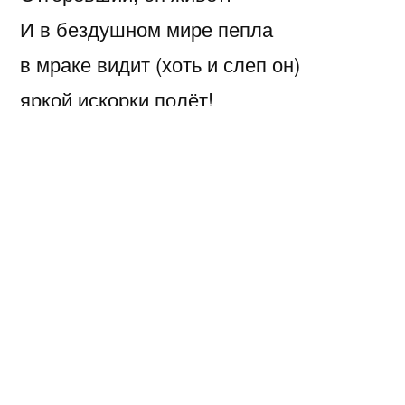
И в бездушном мире пепла
в мраке видит (хоть и слеп он)
яркой искорки полёт!
Написано
Геннадий Бейгин
Июль 21, 2009
автором
Написано
Любовь
,
О смерти
в
Следующая
Следующая запись
запись:
Так или иначе
Навигация
Предыдущая
Предыдущая запись
по