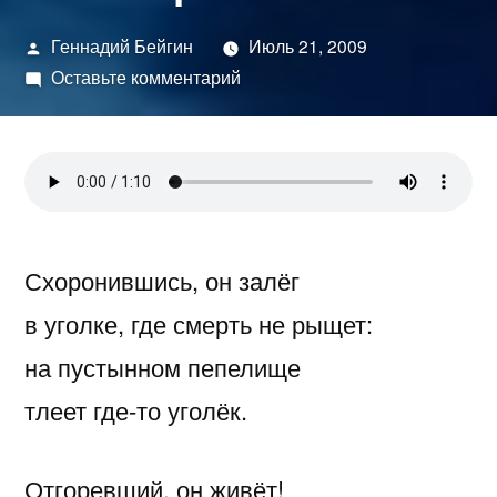
Написано
Геннадий Бейгин
Июль 21, 2009
автором
к
Оставьте комментарий
Бессмертие
Схоронившись, он залёг
в уголке, где смерть не рыщет:
на пустынном пепелище
тлеет где-то уголёк.
Отгоревший, он живёт!