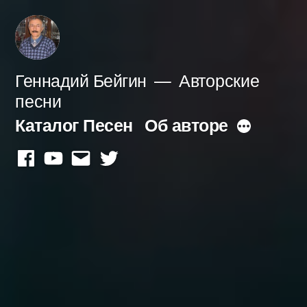
Перейти
к
содержимому
Геннадий Бейгин
Авторские
песни
Каталог Песен
Об авторе
Больше
facebook
youtube
mail
twitter