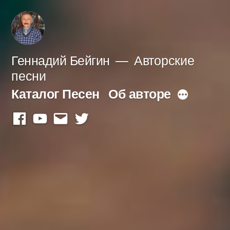
Перейти
к
содержимому
Геннадий Бейгин
Авторские
песни
Каталог Песен
Об авторе
Больше
facebook
youtube
mail
twitter