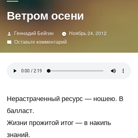
Ветром осени
Написано
Геннадий Бейгин
Ноябрь 24, 2012
автором
к
Оставьте комментарий
Ветром
осени
Нерастраченный ресурс — ношею. В
балласт.
Жизни прожитой итог — в накипь
знаний.