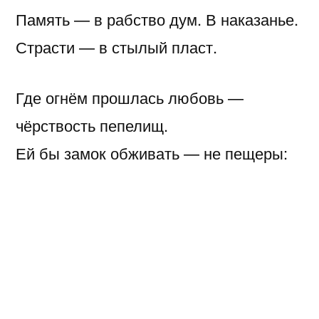
Память — в рабство дум. В наказанье.
Страсти — в стылый пласт.
Где огнём прошлась любовь —
чёрствость пепелищ.
Ей бы замок обживать — не пещеры:
на любовь был я слишком щедрый!
Но сегодня — нищ.
Счастье — яркий disco ball. И меня не
раз
охмуряло, ослепив глянцем граней.