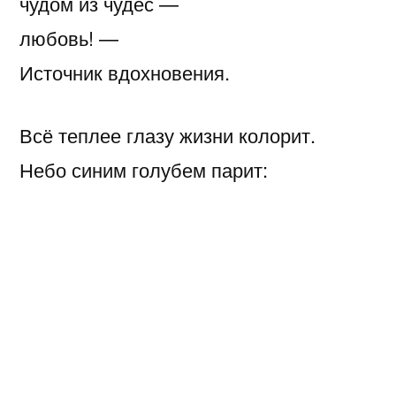
чудом из чудес —
любовь! —
Источник вдохновения.
Всё теплее глазу жизни колорит.
Небо синим голубем парит:
светел день, покуда над землёй венца
свет.
Вечно ль, на века —
властвует пока
любовь. —
Помазанник на царствие.