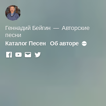
Перейти
к
содержимому
Геннадий Бейгин
Авторские
песни
Каталог Песен
Об авторе
Больше
facebook
youtube
mail
twitter