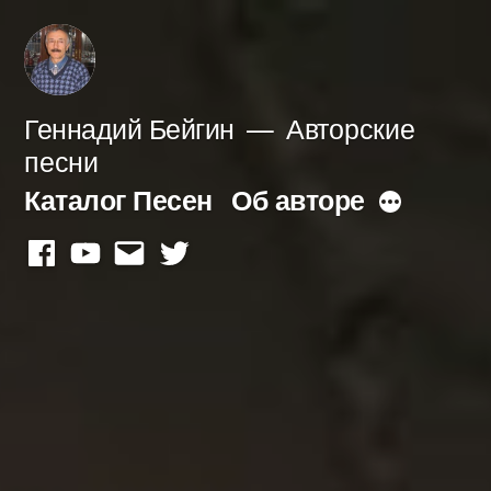
Перейти
к
содержимому
Геннадий Бейгин
Авторские
песни
Каталог Песен
Об авторе
Больше
facebook
youtube
mail
twitter