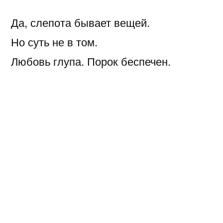
Да, слепота бывает вещей.
Но суть не в том.
Любовь глупа. Порок беспечен.
А честь? — Она особняком.
Тебе раскаиваться не в чем:
ты смотришь в завтра. Я — в былом.
Но зреть вперёд — способность
зрячих!
Синдром межи…
А ведь могло быть всё иначе.