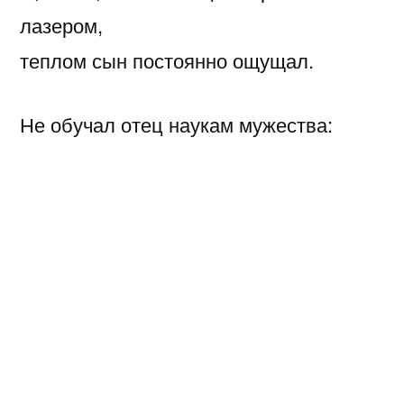
лазером,
теплом сын постоянно ощущал.
Не обучал отец наукам мужества:
не бояться драки,
относиться к боли по-мужски;
что истинное в дружбе, что наружное;
где цельность отношений, где куски.
Как отличить пустой обман от
подлости,
чванства мир от чести,