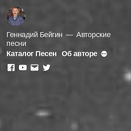
Перейти
к
содержимому
Геннадий Бейгин
Авторские
песни
Каталог Песен
Об авторе
Больше
facebook
youtube
mail
twitter