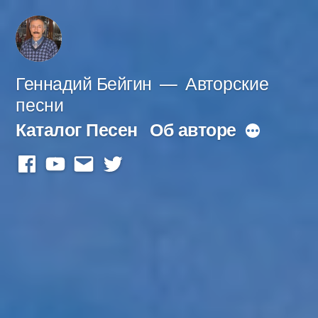
Перейти
к
содержимому
Геннадий Бейгин
Авторские
песни
Каталог Песен
Об авторе
Больше
facebook
youtube
mail
twitter