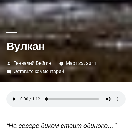
Вулкан
Написано
Геннадий Бейгин
Март 29, 2011
автором
к
Оставьте комментарий
Вулкан
“На севере диком стоит одиноко…”