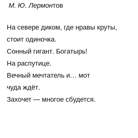
М. Ю. Лермон
тов
На севере диком, где нравы круты,
стоит одиночка.
Сонный гигант. Богатырь!
На распутице.
Вечный мечтатель и… мот
чуда ждёт.
Захочет — многое сбудется.
Верзила ленивый, проспал он века.
Но лава эмоций,