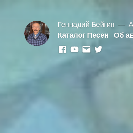
Перейти
к
Геннадий Бейгин
А
содержимому
Каталог Песен
Об а
facebook
youtube
mail
twitter