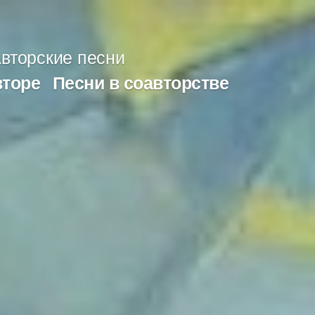
вторские песни
вторе
Песни в соавторстве