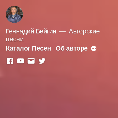
Перейти
к
содержимому
Геннадий Бейгин
Авторские
песни
Каталог Песен
Об авторе
Больше
facebook
youtube
mail
twitter