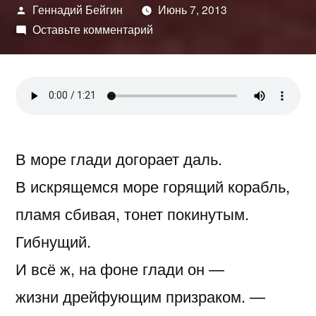
Написано
Геннадий Бейгин
Июнь 7, 2013
автором
к
Оставьте комментарий
В
фокусе
В море глади догорает даль.
В искрящемся море горящий корабль,
пламя сбивая, тонет покинутым.
Гибнущий.
И всё ж, на фоне глади он —
жизни дрейфующим призраком. —