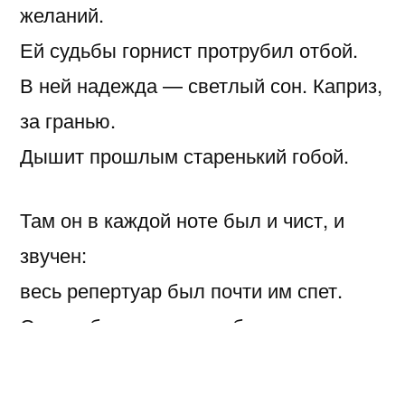
желаний.
Ей судьбы горнист протрубил отбой.
В ней надежда — светлый сон. Каприз,
за гранью.
Дышит прошлым старенький гобой.
Там он в каждой ноте был и чист, и
звучен:
весь репертуар был почти им спет.
Слава, блеск… — ему бы счастья в
дар.
И случай