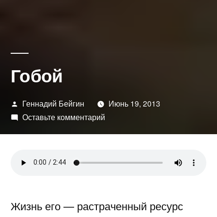
Гобой
Написано
Геннадий Бейгин
Июнь 19, 2013
автором
к
Оставьте комментарий
Гобой
Жизнь его — растраченный ресурс