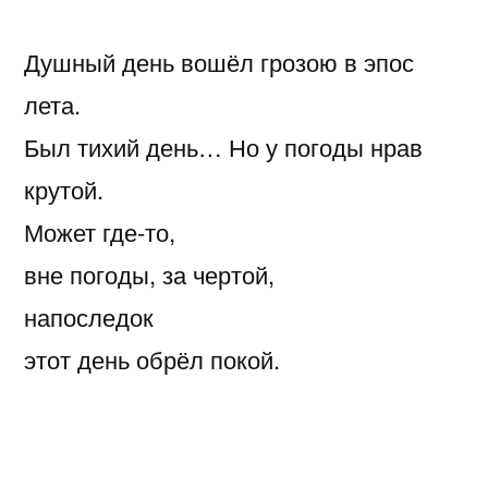
Душный день вошёл грозою в эпос
лета.
Был тихий день… Но у погоды нрав
крутой.
Может где-то,
вне погоды, за чертой,
напоследок
этот день обрёл покой.
А гроза? — Она сорвала с жизни путы!
Прошла гроза и улыбнулась жизни