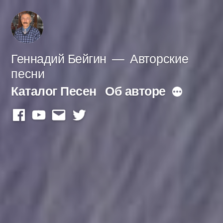
Перейти
к
содержимому
Геннадий Бейгин
Авторские
песни
Каталог Песен
Об авторе
Больше
facebook
youtube
mail
twitter