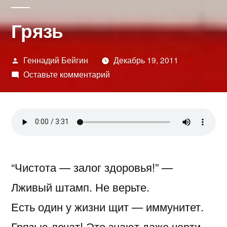
Грязь
Написано
Геннадий Бейгин
Декабрь 19, 2011
автором
к
Оставьте комментарий
Грязь
“Чистота — залог здоровья!” —
Лживый штамп. Не верьте.
Есть один у жизни щит — иммунитет.
Грязью лечат! Это знают даже черти.