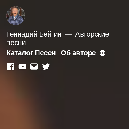
Перейти
к
содержимому
Геннадий Бейгин
Авторские
песни
Каталог Песен
Об авторе
Больше
facebook
youtube
mail
twitter