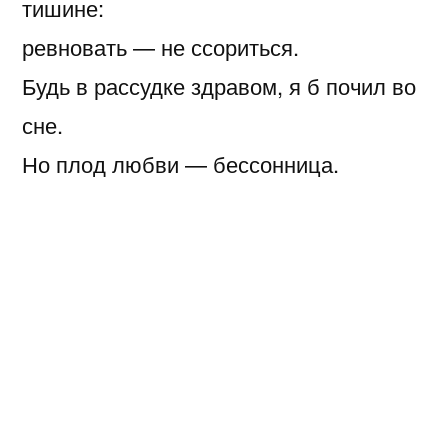
тишине:
ревновать — не ссориться.
Будь в рассудке здравом, я б почил во
сне.
Но плод любви — бессонница.
“Долго ли мне зрить наедине
ту, кого плоть неймёт?!”
Рык изнутри: “Стихни! Терпи:
гостья к утру уйдёт.”
Век — шальной кометой в бликах надо