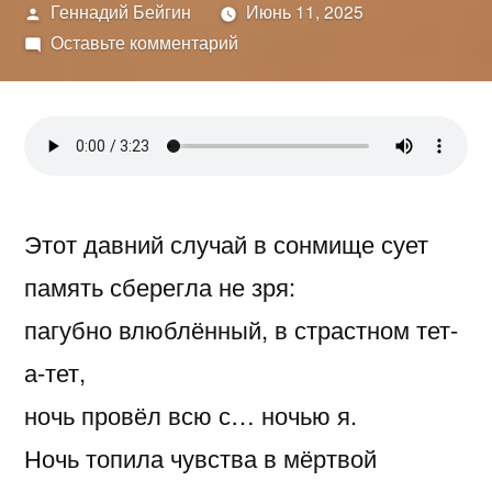
Написано
Геннадий Бейгин
Июнь 11, 2025
автором
к
Оставьте комментарий
Депрессивный
рок-
н-
ролл
Этот давний случай в сонмище сует
память сберегла не зря:
пагубно влюблённый, в страстном тет-
а-тет,
ночь провёл всю с… ночью я.
Ночь топила чувства в мёртвой