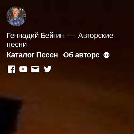
Перейти
к
содержимому
Геннадий Бейгин
Авторские
песни
Каталог Песен
Об авторе
Больше
facebook
youtube
mail
twitter