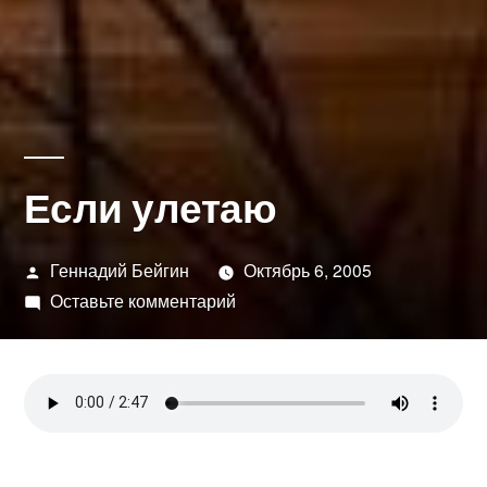
Если улетаю
Написано
Геннадий Бейгин
Октябрь 6, 2005
автором
к
Оставьте комментарий
Если
улетаю