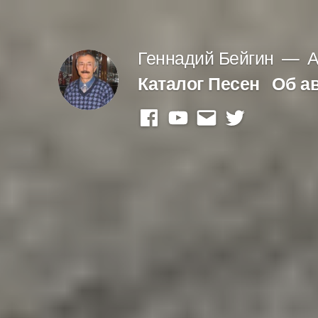
Перейти
к
Геннадий Бейгин
А
содержимому
Каталог Песен
Об а
facebook
youtube
mail
twitter