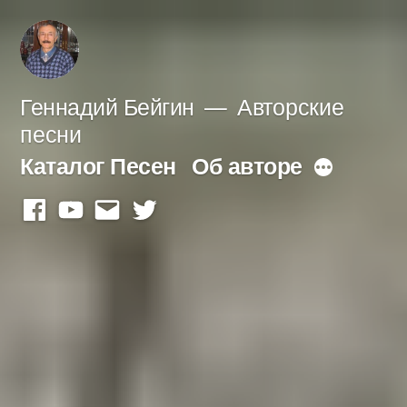
Перейти
к
содержимому
Геннадий Бейгин
Авторские
песни
Каталог Песен
Об авторе
Больше
facebook
youtube
mail
twitter