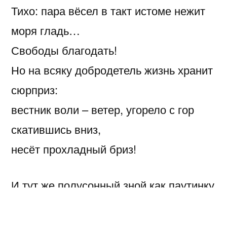
Тихо: пара вёсел в такт истоме нежит
моря гладь…
Свободы благодать!
Но на всяку добродетель жизнь хранит
сюрприз:
вестник воли – ветер, угорело с гор
скатившись вниз,
несёт прохладный бриз!
И тут же полусонный зной как паутинку
сдуло.
И гладь морщинисто и зло взирает на