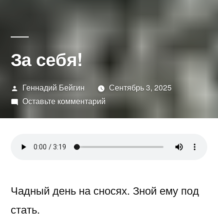
За себя!
Написано
Геннадий Бейгин
Сентябрь 3, 2025
автором
к
Оставьте комментарий
За
себя!
Чадный день на сносях. Зной ему под
стать.