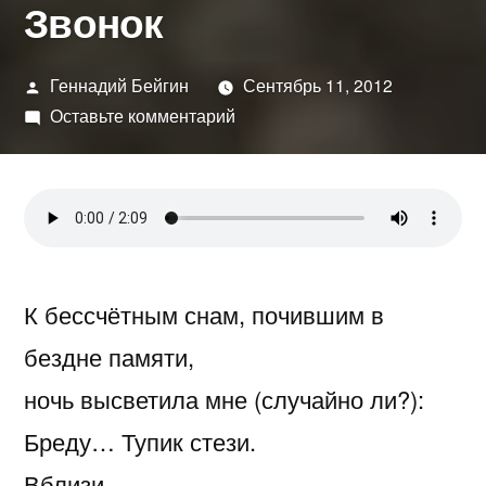
Звонок
Написано
Геннадий Бейгин
Сентябрь 11, 2012
автором
к
Оставьте комментарий
Звонок
К бессчётным снам, почившим в
бездне памяти,
ночь высветила мне (случайно ли?):
Бреду… Тупик стези.
Вблизи