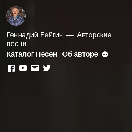
Перейти
к
содержимому
Геннадий Бейгин
Авторские
песни
Каталог Песен
Об авторе
Больше
facebook
youtube
mail
twitter