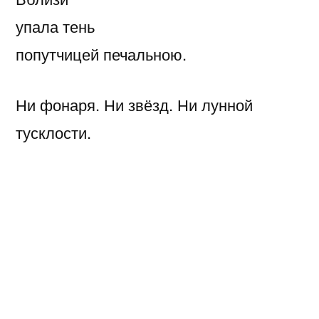
упала тень
попутчицей печальною.
Ни фонаря. Ни звёзд. Ни лунной
тусклости.
Но рядом жрица тьмы — та выведет…
Мне встреча в горький хмель.
А ей
искус нести,
пока судьбе я выгоден.