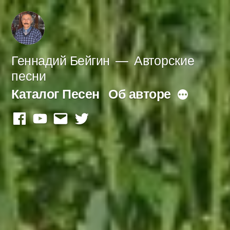
Перейти
к
содержимому
Геннадий Бейгин
Авторские
песни
Каталог Песен
Об авторе
Больше
facebook
youtube
mail
twitter