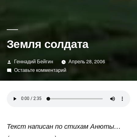
Земля солдата
Написано
Геннадий Бейгин
Апрель 28, 2006
автором
к
Оставьте комментарий
Земля
солдата
Текст написан по стихам
Анюты…