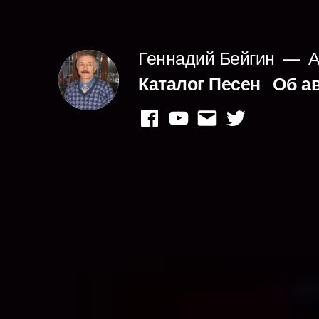
Перейти
к
Геннадий Бейгин
А
содержимому
Каталог Песен
Об а
facebook
youtube
mail
twitter