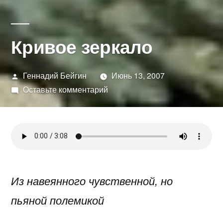
Кривое зеркало
Написано
Геннадий Бейгин
Июнь 13, 2007
автором
к
Оставьте комментарий
Кривое
зеркало
Из навеянного чувственной, но
пьяной полемикой