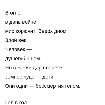
В огне
в дань войне
мир корючит. Вверх дном!
Злой век.
Человек —
душегуб! Гном.
Но в Б-жий дар планете
земное чудо — дети!
Они одни — бессмертия геном.
Год в год.