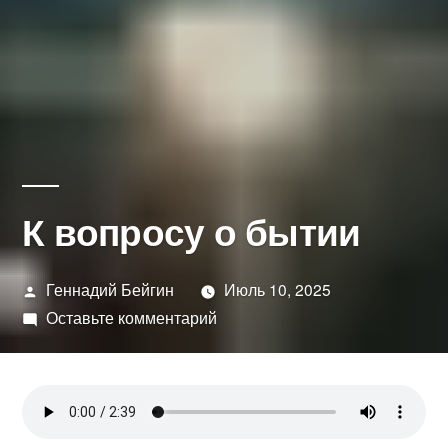
К вопросу о бытии
Написано
Геннадий Бейгин
Июль 10, 2025
автором
к
Оставьте комментарий
К
вопросу
о
бытии