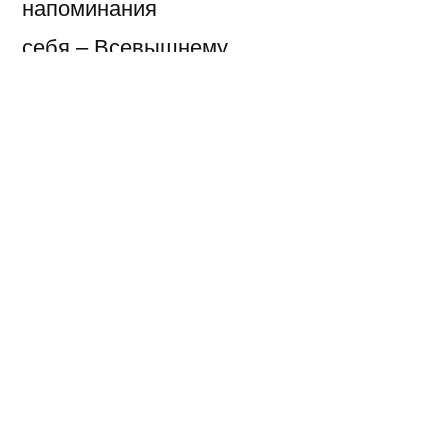
напоминания
себя – Всевышнему.
Когда б, любезная,
когда бы слезла я
с высот гордыни и
взглянула под ноги, —
всё та же резвая
по крови лезвия
иду над бездною…
И все мне дороги.