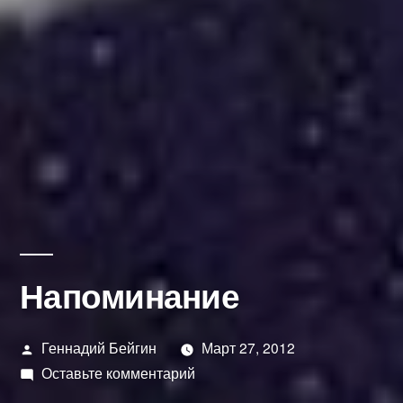
Напоминание
Написано
Геннадий Бейгин
Март 27, 2012
автором
к
Оставьте комментарий
Напоминание