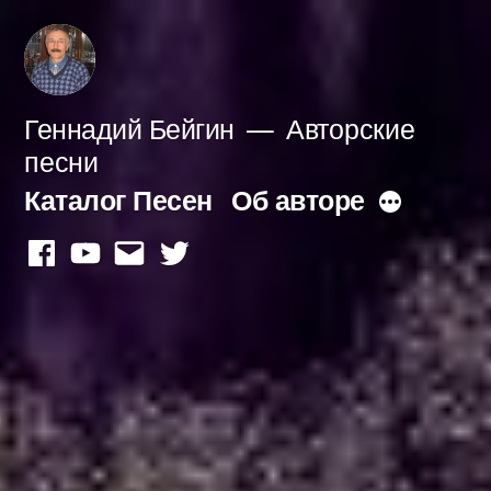
Перейти
к
содержимому
Геннадий Бейгин
Авторские
песни
Каталог Песен
Об авторе
Больше
facebook
youtube
mail
twitter