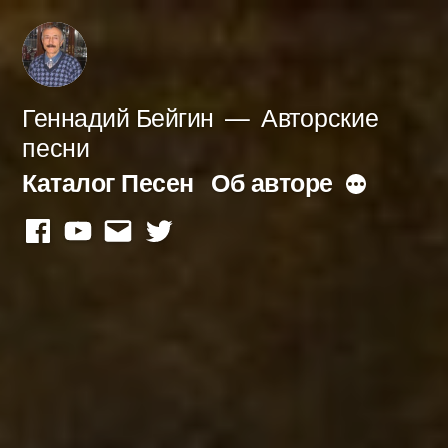
Перейти
к
содержимому
Геннадий Бейгин
Авторские
песни
Каталог Песен
Об авторе
Больше
facebook
youtube
mail
twitter