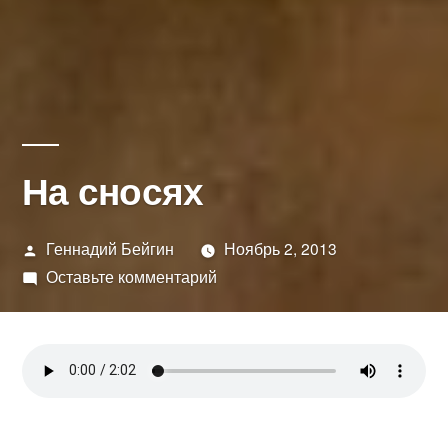
На сносях
Написано
Геннадий Бейгин
Ноябрь 2, 2013
автором
к
Оставьте комментарий
На
сносях