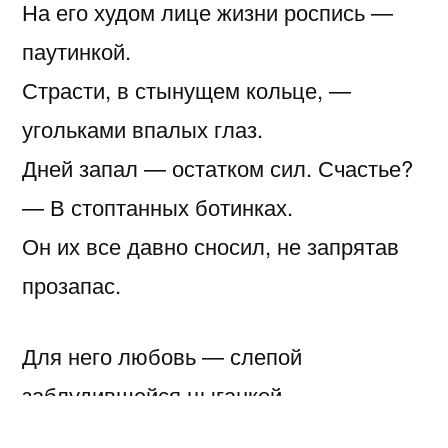
На его худом лице жизни роспись —
паутинкой.
Страсти, в стынущем кольце, —
угольками впалых глаз.
Дней запал — остатком сил. Счастье?
— В стоптанных ботинках.
Он их все давно сносил, не запрятав
прозапас.
Для него любовь — слепой
заблудившейся цыганкой.
В дивной шали голубой — атрибут