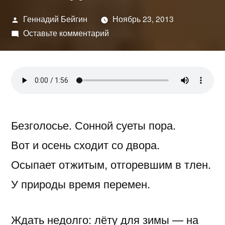
Написано
Геннадий Бейгин
Ноябрь 23, 2013
автором
к
Оставьте комментарий
На
сходе
осени
Безголосье. Сонной суеты пора.
Вот и осень сходит со двора.
Осыпает отжитым, отгоревшим в тлен.
У природы время перемен.
Ждать недолго: лёту для зимы — на