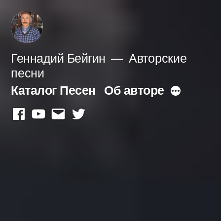
Перейти
к
содержимому
Геннадий Бейгин
Авторские
песни
Каталог Песен
Об авторе
Больше
facebook
youtube
mail
twitter