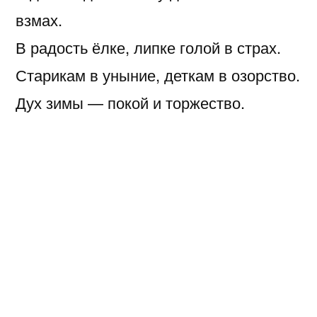
взмах.
В радость ёлке, липке голой в страх.
Старикам в уныние, деткам в озорство.
Дух зимы — покой и торжество.
Флюгер нервный носом ловит на ветру:
перемены к злу или к добру?
Лишь один слепой валун знает
наперёд:
ничего здесь не произойдёт.
А для моей души что ни день — то