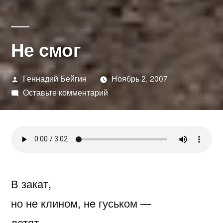
Не смог
Написано
Геннадий Бейгин
Ноябрь 2, 2007
автором
к
Оставьте комментарий
Не
смог
В закат,
но не клином, нe гуськом —
летят