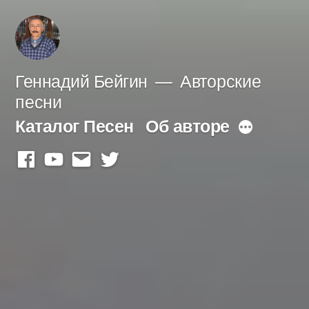
Перейти
к
содержимому
Геннадий Бейгин
Авторские
песни
Каталог Песен
Об авторе
Больше
facebook
youtube
mail
twitter