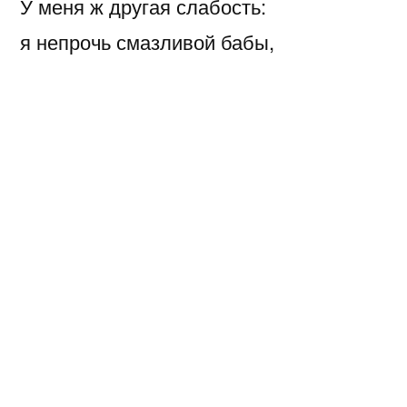
У меня ж другая слабость:
я непрочь смазливой бабы,
но из радостей земных
мне милей акт «на троих».
Норматив — стакан на брата:
три глотка и я — оратор!
Убедить кого, зажечь? —
Здесь нужна простая речь.
Не предполагал я, что для попугая
речь моя такая — жаждущим родник!
От него ж ни слова не слыхал живого:
попка бестолковый накоплял язык.