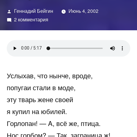
Написано
Геннадий Бейгин
Июнь 4, 2002
автором
к
2 комментария
записи
Попугаи
Услыхав, что нынче, вроде,
попугаи стали в моде,
эту тварь жене своей
я купил на юбилей.
Горлопан! — A, всё же, птица.
Нос горбом? — Так, заграница ж!