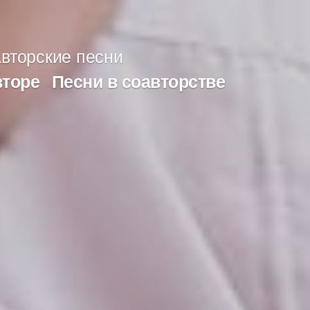
вторские песни
вторе
Песни в соавторстве