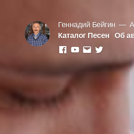
Перейти
к
Геннадий Бейгин
А
содержимому
Каталог Песен
Об а
facebook
youtube
mail
twitter