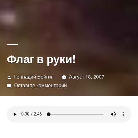
Флаг в руки!
Написано
Геннадий Бейгин
Август 18, 2007
автором
к
Оставьте комментарий
Флаг
в
руки!