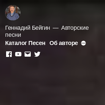
Перейти
к
содержимому
Геннадий Бейгин
Авторские
песни
Каталог Песен
Об авторе
Больше
facebook
youtube
mail
twitter