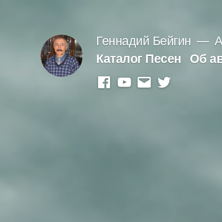
Перейти
к
Геннадий Бейгин
А
содержимому
Каталог Песен
Об а
facebook
youtube
mail
twitter