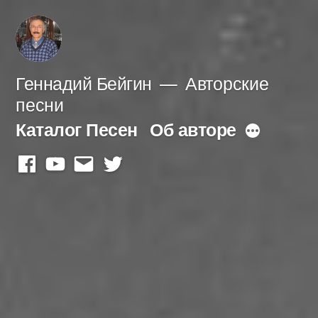
Перейти
к
содержимому
Геннадий Бейгин
Авторские
песни
Каталог Песен
Об авторе
Больше
facebook
youtube
mail
twitter