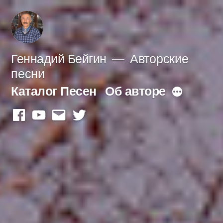
Перейти
к
содержимому
Геннадий Бейгин
Авторские
песни
Каталог Песен
Об авторе
Больше
facebook
youtube
mail
twitter