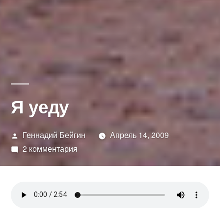
Я уеду
Написано
Геннадий Бейгин
Апрель 14, 2009
автором
к
2 комментария
записи
Я
уеду