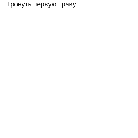
Тронуть первую траву.
В перелеске на приволье
Я подснежников нарву.
Утолю в ручье я жажду,
Лоб горячий освежу,
А потом берёзке каждой
Слово нежное скажу…
Я уеду, я уеду —
Лишь весна придёт звеня.
Пусть повоют злые беды,
Не заставшие, меня!